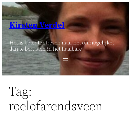
Ga
naar
de
Kirsten Verdel
inhoud
Het is beter te streven naar het onmogelijke,
dan te berusten in het haalbare
Tag:
roelofarendsveen