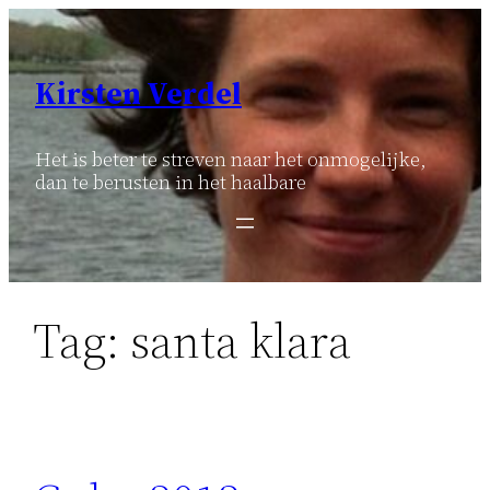
Ga
naar
de
Kirsten Verdel
inhoud
Het is beter te streven naar het onmogelijke,
dan te berusten in het haalbare
Tag:
santa klara