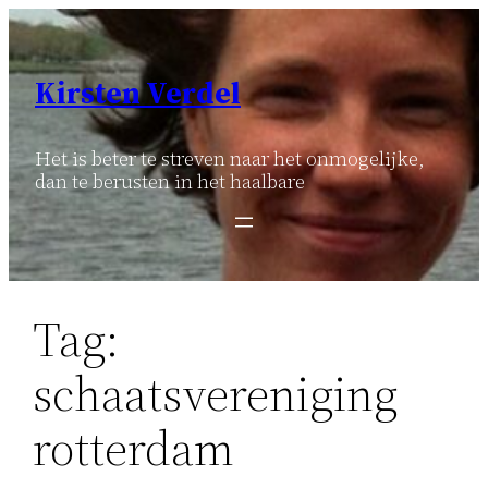
Ga
naar
de
Kirsten Verdel
inhoud
Het is beter te streven naar het onmogelijke,
dan te berusten in het haalbare
Tag:
schaatsvereniging
rotterdam