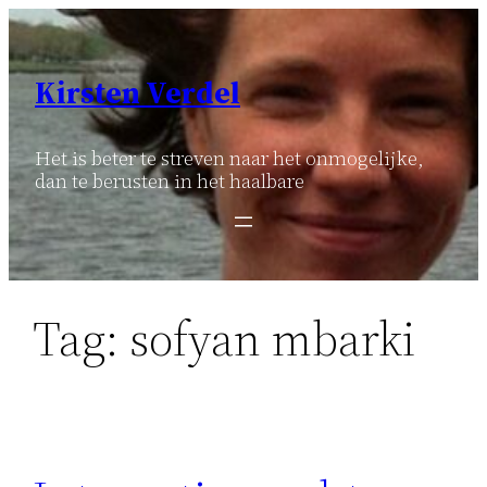
Ga
naar
de
Kirsten Verdel
inhoud
Het is beter te streven naar het onmogelijke,
dan te berusten in het haalbare
Tag:
sofyan mbarki