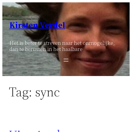
Ga
naar
de
Kirsten Verdel
inhoud
Het is beter te streven naar het onmogelijke,
dan te berusten in het haalbare
Tag:
sync