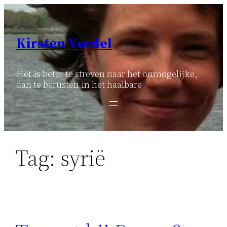
Ga
naar
de
Kirsten Verdel
inhoud
Het is beter te streven naar het onmogelijke,
dan te berusten in het haalbare
Tag:
syrië