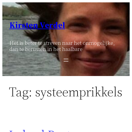
Ga
naar
de
Kirsten Verdel
inhoud
Het is beter te streven naar het onmogelijke,
dan te berusten in het haalbare
Tag:
systeemprikkels