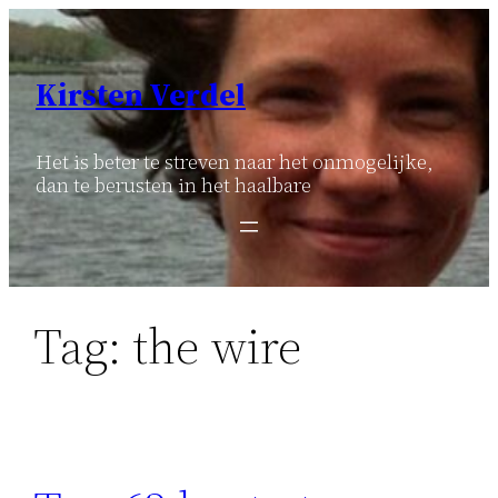
Ga
naar
de
Kirsten Verdel
inhoud
Het is beter te streven naar het onmogelijke,
dan te berusten in het haalbare
Tag:
the wire