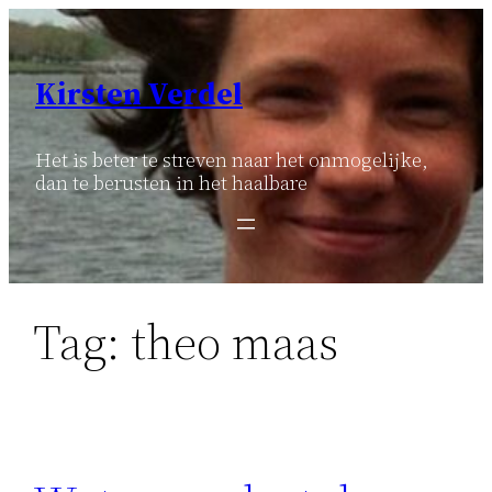
Ga
naar
de
Kirsten Verdel
inhoud
Het is beter te streven naar het onmogelijke,
dan te berusten in het haalbare
Tag:
theo maas