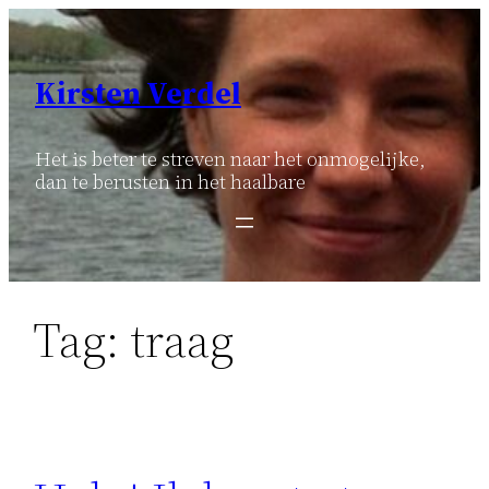
Ga
naar
de
Kirsten Verdel
inhoud
Het is beter te streven naar het onmogelijke,
dan te berusten in het haalbare
Tag:
traag