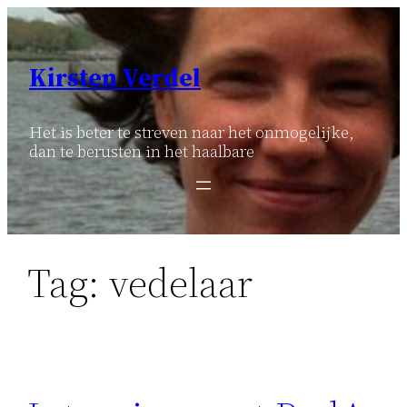
Ga
naar
de
Kirsten Verdel
inhoud
Het is beter te streven naar het onmogelijke,
dan te berusten in het haalbare
Tag:
vedelaar