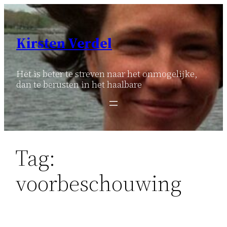
Ga
naar
de
Kirsten Verdel
inhoud
Het is beter te streven naar het onmogelijke,
dan te berusten in het haalbare
Tag:
voorbeschouwing