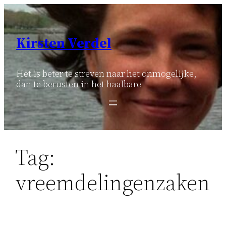
Ga
naar
de
Kirsten Verdel
inhoud
Het is beter te streven naar het onmogelijke,
dan te berusten in het haalbare
Tag:
vreemdelingenzaken