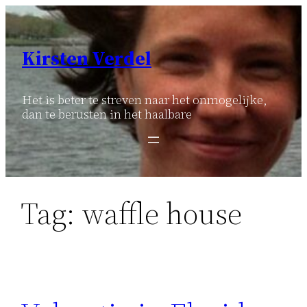
Ga
naar
de
Kirsten Verdel
inhoud
Het is beter te streven naar het onmogelijke,
dan te berusten in het haalbare
Tag:
waffle house