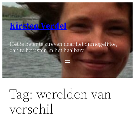
Ga
naar
de
Kirsten Verdel
inhoud
Het is beter te streven naar het onmogelijke,
dan te berusten in het haalbare
Tag:
werelden van
verschil