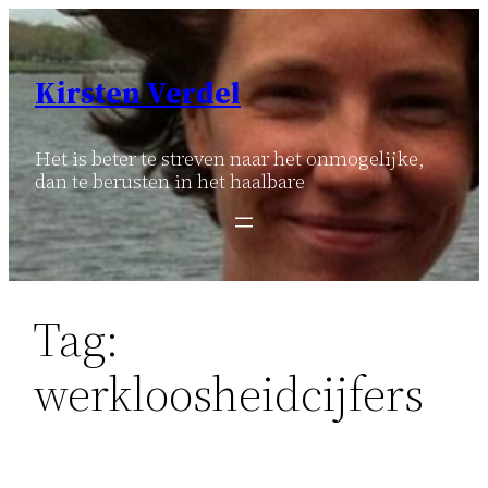
Ga
naar
de
Kirsten Verdel
inhoud
Het is beter te streven naar het onmogelijke,
dan te berusten in het haalbare
Tag:
werkloosheidcijfers