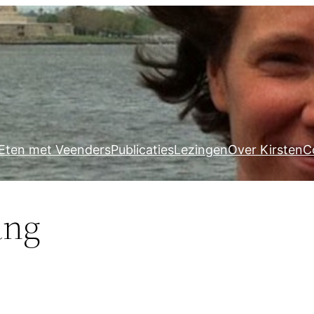
Eten met Veenders
Publicaties
Lezingen
Over Kirsten
C
ang