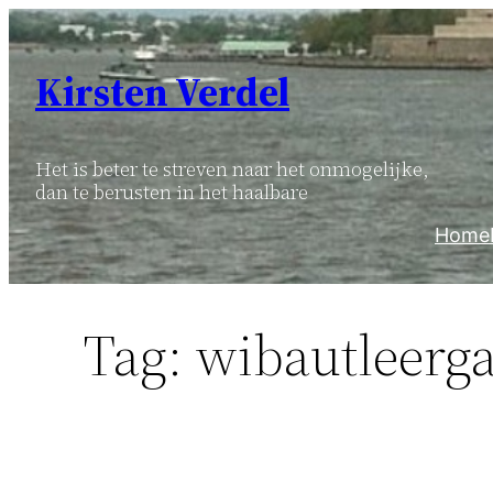
Ga
naar
Kirsten Verdel
de
inhoud
Het is beter te streven naar het onmogelijke,
dan te berusten in het haalbare
Home
Tag:
wibautleerg