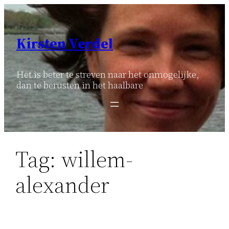
Ga
naar
de
Kirsten Verdel
inhoud
Het is beter te streven naar het onmogelijke,
dan te berusten in het haalbare
Tag:
willem-
alexander