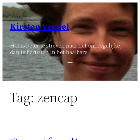
Ga
naar
de
Kirsten Verdel
inhoud
Het is beter te streven naar het onmogelijke,
dan te berusten in het haalbare
Tag:
zencap