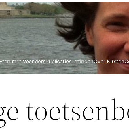
Eten met Veenders
Publicaties
Lezingen
Over Kirsten
C
ge toetsenb