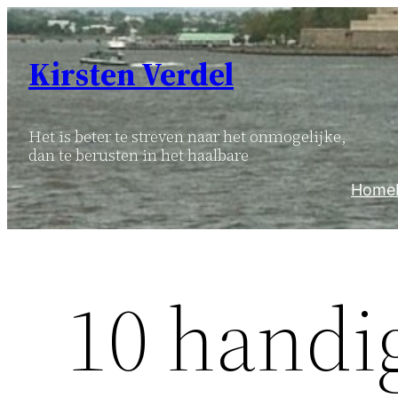
Ga
naar
Kirsten Verdel
de
inhoud
Het is beter te streven naar het onmogelijke,
dan te berusten in het haalbare
Home
10 handi