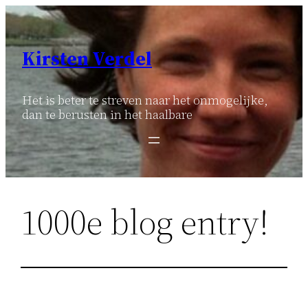
Ga
naar
de
Kirsten Verdel
inhoud
Het is beter te streven naar het onmogelijke,
dan te berusten in het haalbare
1000e blog entry!