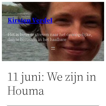
Ga
naar
de
Kirsten Verdel
inhoud
Het is beter te streven naar het onmogelijke,
dan te berusten in het haalbare
11 juni: We zijn in
Houma