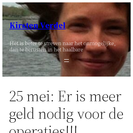
Ga
naar
de
Kirsten Verdel
inhoud
Het is beter te streven naar het onmogelijke,
dan te berusten in het haalbare
25 mei: Er is meer
geld nodig voor de
operaties!!!