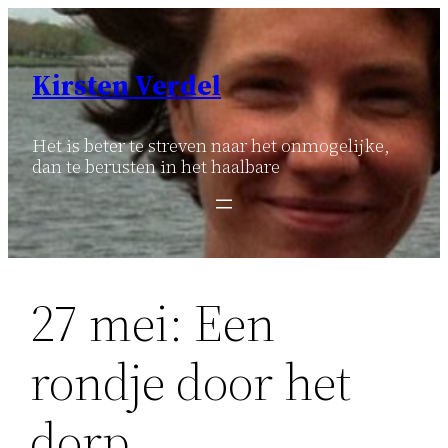
Ga
naar
de
Kirsten Verdel
inhoud
Het is beter te streven naar het onmogelijke,
dan te berusten in het haalbare
27 mei: Een
rondje door het
dorp