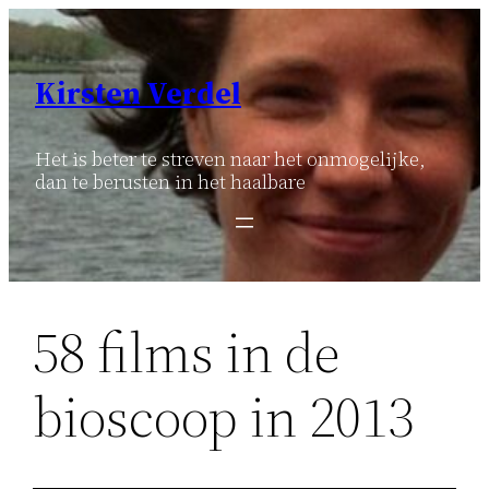
Ga
naar
de
Kirsten Verdel
inhoud
Het is beter te streven naar het onmogelijke,
dan te berusten in het haalbare
58 films in de
bioscoop in 2013