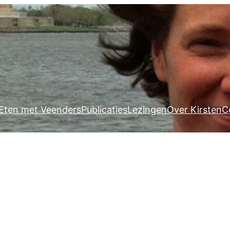
Eten met Veenders
Publicaties
Lezingen
Over Kirsten
C