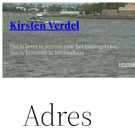
Ga
naar
Kirsten Verdel
de
inhoud
Het is beter te streven naar het onmogelijke,
dan te berusten in het haalbare
Home
Adres