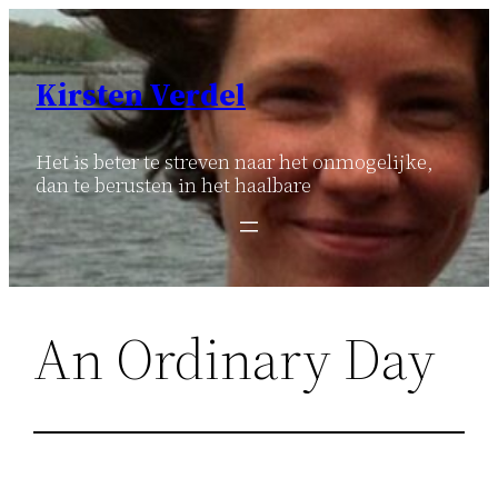
Ga
naar
de
Kirsten Verdel
inhoud
Het is beter te streven naar het onmogelijke,
dan te berusten in het haalbare
An Ordinary Day