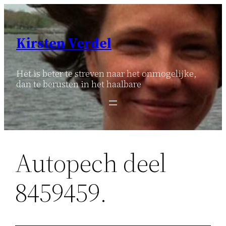
Ga
naar
de
Kirsten Verdel
inhoud
Het is beter te streven naar het onmogelijke,
dan te berusten in het haalbare
Autopech deel
8459459.