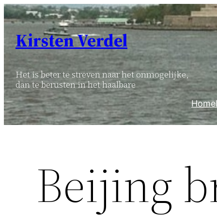
Ga
naar
Kirsten Verdel
de
inhoud
Het is beter te streven naar het onmogelijke,
dan te berusten in het haalbare
Home
Beijing b