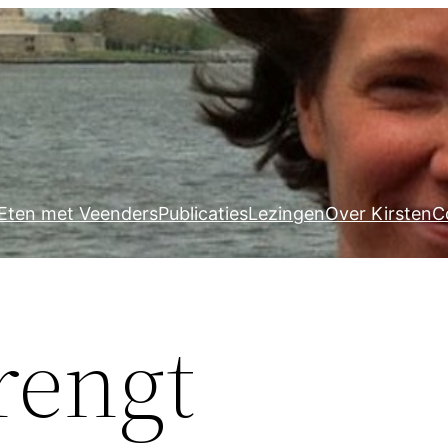
Eten met Veenders
Publicaties
Lezingen
Over Kirsten
C
rengt