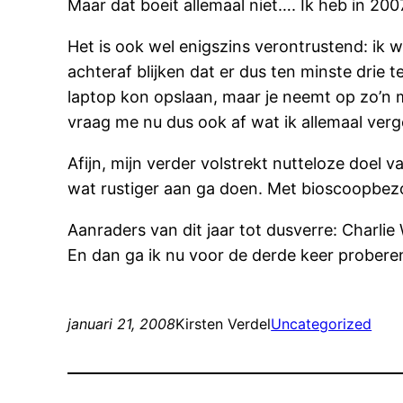
Maar dat boeit allemaal niet…. Ik heb in 200
Het is ook wel enigszins verontrustend: ik w
achteraf blijken dat er dus ten minste drie 
laptop kon opslaan, maar je neemt op zo’n m
vraag me nu dus ook af wat ik allemaal verge
Afijn, mijn verder volstrekt nutteloze doel v
wat rustiger aan ga doen. Met bioscoopbezoek
Aanraders van dit jaar tot dusverre: Charlie
En dan ga ik nu voor de derde keer proberen 
januari 21, 2008
Kirsten Verdel
Uncategorized