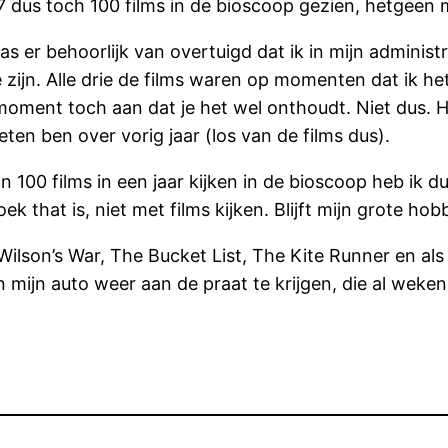
7 dus toch 100 films in de bioscoop gezien, hetgeen m
as er behoorlijk van overtuigd dat ik in mijn adminis
te zijn. Alle drie de films waren op momenten dat ik 
oment toch aan dat je het wel onthoudt. Niet dus. Het
ten ben over vorig jaar (los van de films dus).
an 100 films in een jaar kijken in de bioscoop heb ik d
 that is, niet met films kijken. Blijft mijn grote hob
 Wilson’s War, The Bucket List, The Kite Runner en al
mijn auto weer aan de praat te krijgen, die al weken 