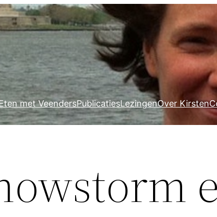
Eten met Veenders
Publicaties
Lezingen
Over Kirsten
C
snowstorm 