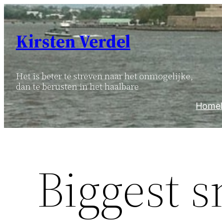
Ga
naar
Kirsten Verdel
de
inhoud
Het is beter te streven naar het onmogelijke,
dan te berusten in het haalbare
Home
Biggest 