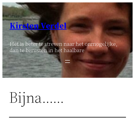
Ga
naar
de
Kirsten Verdel
inhoud
Het is beter te streven naar het onmogelijke,
dan te berusten in het haalbare
Bijna……