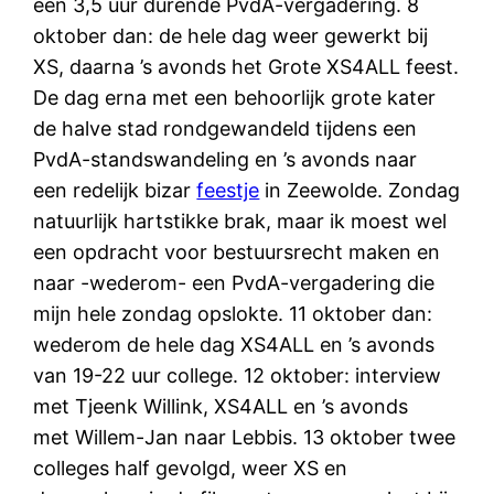
een 3,5 uur durende PvdA-vergadering. 8
oktober dan: de hele dag weer gewerkt bij
XS, daarna ’s avonds het Grote XS4ALL feest.
De dag erna met een behoorlijk grote kater
de halve stad rondgewandeld tijdens een
PvdA-standswandeling en ’s avonds naar
een redelijk bizar
feestje
in Zeewolde. Zondag
natuurlijk hartstikke brak, maar ik moest wel
een opdracht voor bestuursrecht maken en
naar -wederom- een PvdA-vergadering die
mijn hele zondag opslokte. 11 oktober dan:
wederom de hele dag XS4ALL en ’s avonds
van 19-22 uur college. 12 oktober: interview
met Tjeenk Willink, XS4ALL en ’s avonds
met Willem-Jan naar Lebbis. 13 oktober twee
colleges half gevolgd, weer XS en