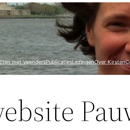
Eten met Veenders
Publicaties
Lezingen
Over Kirsten
C
website Pa