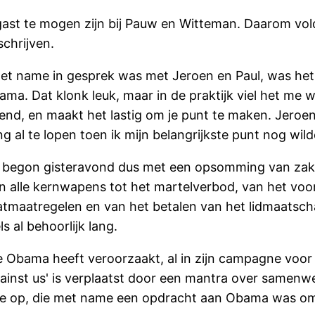
te gast te mogen zijn bij Pauw en Witteman. Daarom 
schrijven.
k met name in gesprek was met Jeroen en Paul, was he
ama. Dat klonk leuk, maar in de praktijk viel het me
end, en maakt het lastig om je punt te maken. Jeroen
ing al te lopen toen ik mijn belangrijkste punt nog wi
 begon gisteravond dus met een opsomming van zaken 
an alle kernwapens tot het martelverbod, van het vo
maatmaatregelen en van het betalen van het lidmaats
s al behoorlijk lang.
die Obama heeft veroorzaakt, al in zijn campagne voo
gainst us' is verplaatst door een mantra over samenwe
de op, die met name een opdracht aan Obama was om 