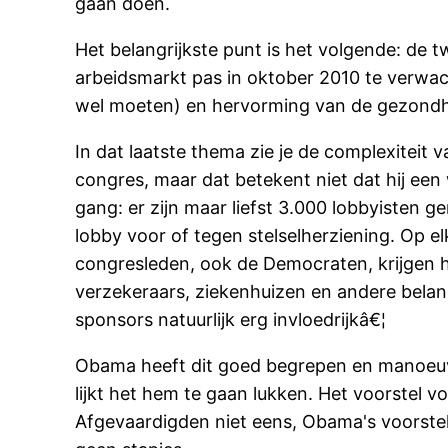
gaan doen.
Het belangrijkste punt is het volgende: de t
arbeidsmarkt pas in oktober 2010 te verwac
wel moeten) en hervorming van de gezondh
In dat laatste thema zie je de complexitei
congres, maar dat betekent niet dat hij een 
gang: er zijn maar liefst 3.000 lobbyisten g
lobby voor of tegen stelselherziening. Op elk
congresleden, ook de Democraten, krijgen h
verzekeraars, ziekenhuizen en andere belan
sponsors natuurlijk erg invloedrijkâ€¦
Obama heeft dit goed begrepen en manoeuvre
lijkt het hem te gaan lukken. Het voorstel vo
Afgevaardigden niet eens, Obama's voorstel l