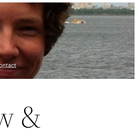
ontact
uw &