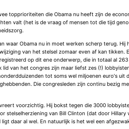
wee topprioriteiten die Obama nu heeft zijn de econom
hten valt (het is de vraag of mensen tot die tijd ge
eidszorg.
t van waar Obama nu in moet werken scherp terug. Hij
wijziging van het stelsel zomaar even af kan tikken. 
eregistreerd op dit ene onderwerp, die in totaal al 2
 lid van het congres zijn maar liefst zes (!) lobbyist
onderdduizenden tot soms wel miljoenen euro's uit d
ghebbenden. Die congresleden zijn continu bezig met 
ert voorzichtig. Hij bokst tegen die 3000 lobbyisten
or stelselherziening van Bill Clinton (dat door Hillar
igt daar al wel. En natuurlijk is het wel een afgezwa