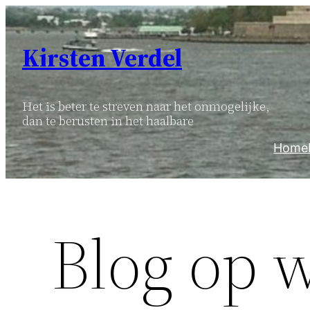
Ga
naar
Kirsten Verdel
de
inhoud
Het is beter te streven naar het onmogelijke,
dan te berusten in het haalbare
Home
Blog op 