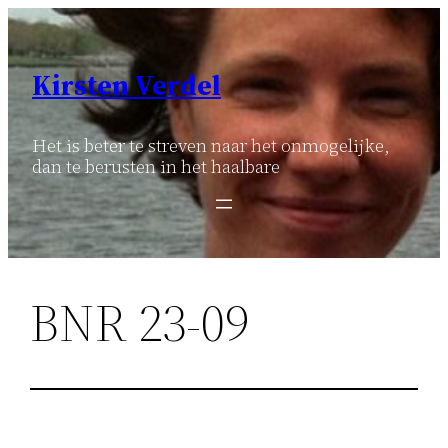
Ga
naar
de
Kirsten Verdel
inhoud
Het is beter te streven naar het onmogelijke,
dan te berusten in het haalbare
BNR 23-09