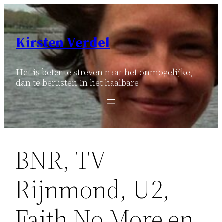
Ga
naar
de
Kirsten Verdel
inhoud
Het is beter te streven naar het onmogelijke,
dan te berusten in het haalbare
BNR, TV
Rijnmond, U2,
Faith No More en