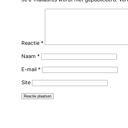
Reactie
*
Naam
*
E-mail
*
Site