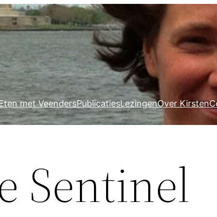
Eten met Veenders
Publicaties
Lezingen
Over Kirsten
C
e Sentinel