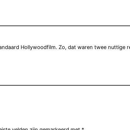
standaard Hollywoodfilm. Zo, dat waren twee nuttige r
eiste velden zijn gemarkeerd met
*