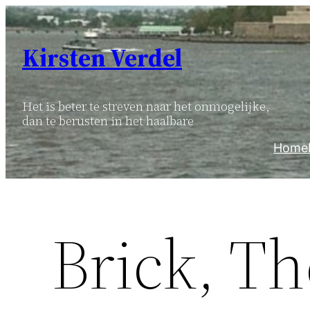
Ga
naar
Kirsten Verdel
de
inhoud
Het is beter te streven naar het onmogelijke,
dan te berusten in het haalbare
Home
Brick, Th