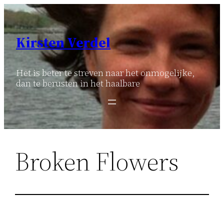
Ga
naar
de
Kirsten Verdel
inhoud
Het is beter te streven naar het onmogelijke,
dan te berusten in het haalbare
Broken Flowers