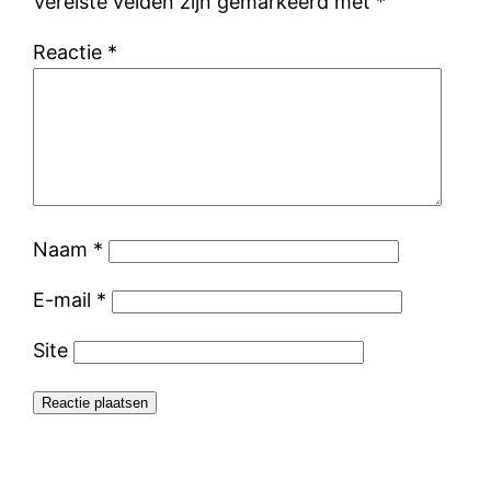
Vereiste velden zijn gemarkeerd met
*
Reactie
*
Naam
*
E-mail
*
Site