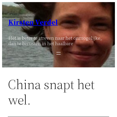
Ga
naar
de
Kirsten Verdel
inhoud
Het is beter te streven naar het onmogelijke,
dan te berusten in het haalbare
China snapt het
wel.