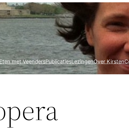
Eten met Veenders
Publicaties
Lezingen
Over Kirsten
C
opera