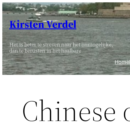
Ga
naar
Kirsten Verdel
de
inhoud
Het is beter te streven naar het onmogelijke,
dan te berusten in het haalbare
Home
Chinese 