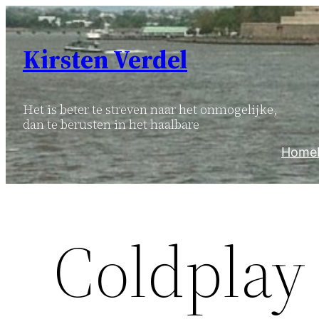
Ga
naar
Kirsten Verdel
de
inhoud
Het is beter te streven naar het onmogelijke,
dan te berusten in het haalbare
Home
Coldplay