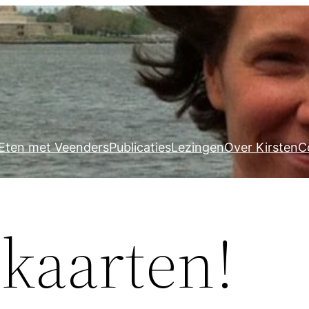
Eten met Veenders
Publicaties
Lezingen
Over Kirsten
C
 kaarten!