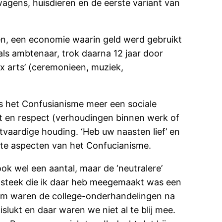
wagens, huisdieren en de eerste variant van
ten, een economie waarin geld werd gebruikt
als ambtenaar, trok daarna 12 jaar door
ix arts’ (ceremonieen, muziek,
e is het Confusianisme meer een sociale
teit en respect (verhoudingen binnen werk of
tvaardige houding. ‘Heb uw naasten lief’ en
kste aspecten van het Confucianisme.
ok wel een aantal, maar de ‘neutralere’
insteek die ik daar heb meegemaakt was een
dam waren de college-onderhandelingen na
ukt en daar waren we niet al te blij mee.