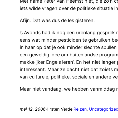
Met name Peter van Heemst niet, die zo’n co
iets wilde vragen over de politieke situatie
Afijn. Dat was dus de les gisteren.
’s Avonds had ik nog een urenlang gesprek m
eens wat minder pesticiden te gebruiken beg
in haar op dat je ook minder slechte spullen
een geweldig idee om buitenlandse programma
makkelijker Engels leren’. En het niet lange
interessant. Maar ze dacht niet dat zoiets 
van culturele, politieke, sociale en andere
Maar niet vandaag, we hebben vanmiddag nam
mei 12, 2006
Kirsten Verdel
Reizen
, 
Uncategorize