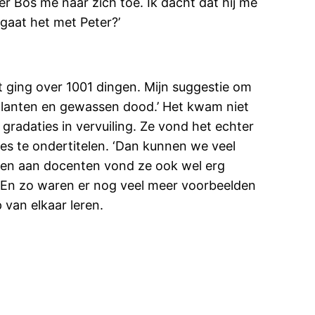
r Bos me naar zich toe. Ik dacht dat hij me
 gaat het met Peter?’
t ging over 1001 dingen. Mijn suggestie om
 planten en gewassen dood.’ Het kwam niet
gradaties in vervuiling. Ze vond het echter
ees te ondertitelen. ‘Dan kunnen we veel
tellen aan docenten vond ze ook wel erg
r. En zo waren er nog veel meer voorbeelden
 van elkaar leren.