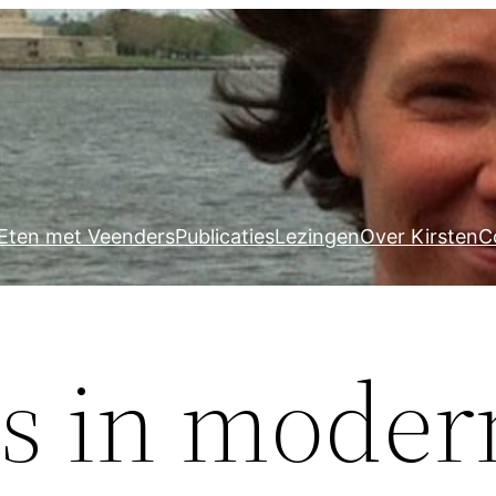
Eten met Veenders
Publicaties
Lezingen
Over Kirsten
C
s in moder