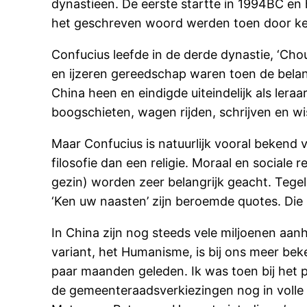
dynastieen. De eerste startte in 1994BC en 
het geschreven woord werden toen door kei
Confucius leefde in de derde dynastie, ‘Ch
en ijzeren gereedschap waren toen de belangr
China heen en eindigde uiteindelijk als lera
boogschieten, wagen rijden, schrijven en w
Maar Confucius is natuurlijk vooral bekend v
filosofie dan een religie. Moraal en sociale
gezin) worden zeer belangrijk geacht. Tegel
‘Ken uw naasten’ zijn beroemde quotes. Die 
In China zijn nog steeds vele miljoenen aan
variant, het Humanisme, is bij ons meer be
paar maanden geleden. Ik was toen bij het
de gemeenteraadsverkiezingen nog in volle 