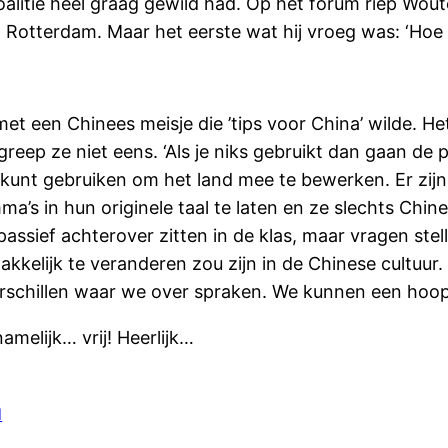
alitie heel graag gewild had. Op het forum riep Woute
 in Rotterdam. Maar het eerste wat hij vroeg was: ‘Hoe
et een Chinees meisje die ’tips voor China’ wilde. He
reep ze niet eens. ‘Als je niks gebruikt dan gaan de
 kunt gebruiken om het land mee te bewerken. Er zijn 
’s in hun originele taal te laten en ze slechts Chin
r passief achterover zitten in de klas, maar vragen s
makkelijk te veranderen zou zijn in de Chinese cultuu
 verschillen waar we over spraken. We kunnen een hoop
elijk… vrij! Heerlijk…
d