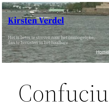
Ga
naar
Kirsten Verdel
de
inhoud
Het is beter te streven naar het onmogelijke,
dan te berusten in het haalbare
Home
Confuciu