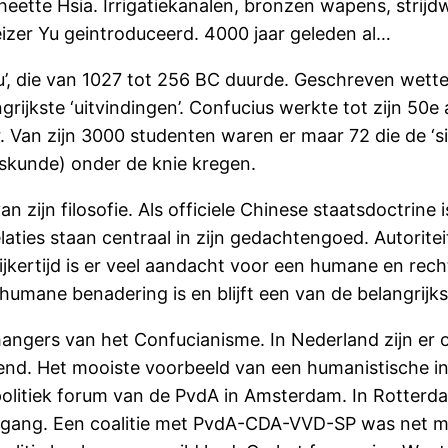
heette Hsia. Irrigatiekanalen, bronzen wapens, strijd
zer Yu geintroduceerd. 4000 jaar geleden al…
ou’, die van 1027 tot 256 BC duurde. Geschreven wet
ijkste ‘uitvindingen’. Confucius werkte tot zijn 50e 
ar. Van zijn 3000 studenten waren er maar 72 die de ‘s
iskunde) onder de knie kregen.
an zijn filosofie. Als officiele Chinese staatsdoctrin
 relaties staan centraal in zijn gedachtengoed. Autori
ijkertijd is er veel aandacht voor een humane en rech
humane benadering is en blijft een van de belangrij
hangers van het Confucianisme. In Nederland zijn er o
kend. Het mooiste voorbeeld van een humanistische 
 politiek forum van de PvdA in Amsterdam. In Rotter
gang. Een coalitie met PvdA-CDA-VVD-SP was net misl