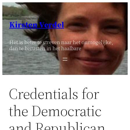
Ga
naar
de
Kirsten Verdel
inhoud
Het is beter te streven naar het onmogelijke,
dan te berusten in het haalbare
Credentials for
the Democratic
and Republican