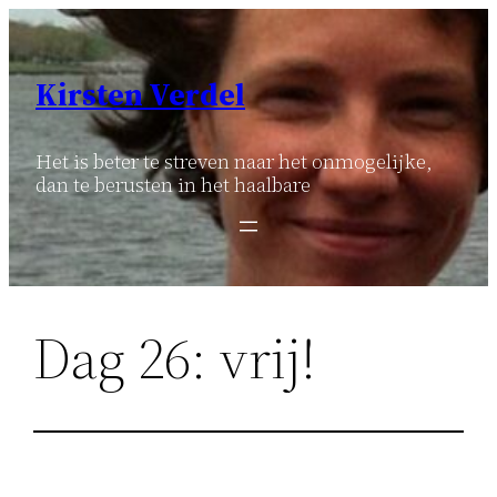
Ga
naar
de
Kirsten Verdel
inhoud
Het is beter te streven naar het onmogelijke,
dan te berusten in het haalbare
Dag 26: vrij!