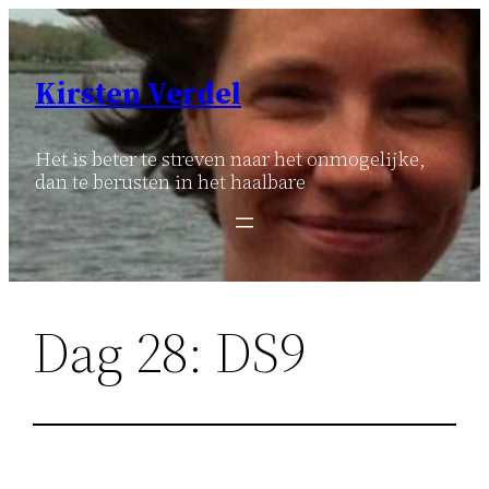
Ga
naar
de
Kirsten Verdel
inhoud
Het is beter te streven naar het onmogelijke,
dan te berusten in het haalbare
Dag 28: DS9