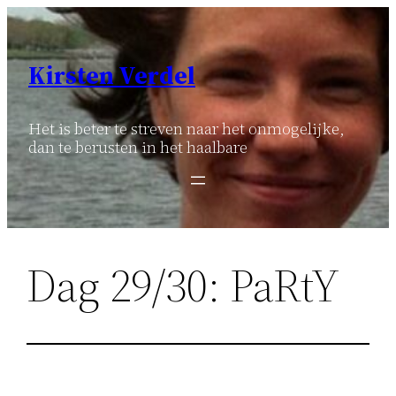
Ga
naar
de
Kirsten Verdel
inhoud
Het is beter te streven naar het onmogelijke,
dan te berusten in het haalbare
Dag 29/30: PaRtY