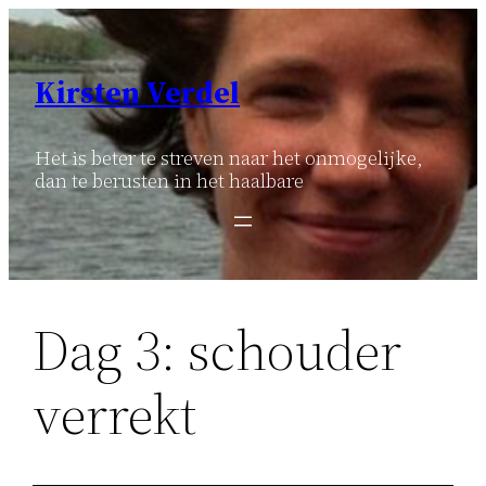
Ga
naar
de
Kirsten Verdel
inhoud
Het is beter te streven naar het onmogelijke,
dan te berusten in het haalbare
Dag 3: schouder
verrekt