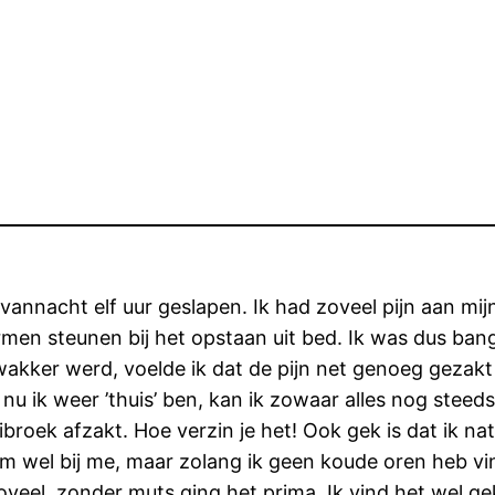
 vannacht elf uur geslapen. Ik had zoveel pijn aan mij
armen steunen bij het opstaan uit bed. Ik was dus ba
akker werd, voelde ik dat de pijn net genoeg gezak
u ik weer ’thuis’ ben, kan ik zowaar alles nog steed
ibroek afzakt. Hoe verzin je het! Ook gek is dat ik na
em wel bij me, maar zolang ik geen koude oren heb vin
eel, zonder muts ging het prima. Ik vind het wel gek