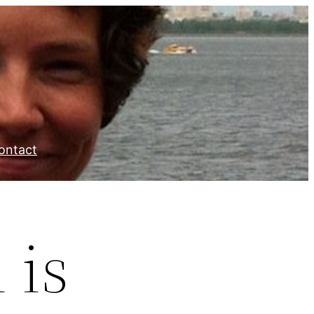
ontact
 is