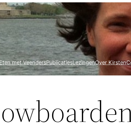
Eten met Veenders
Publicaties
Lezingen
Over Kirsten
C
nowboarden