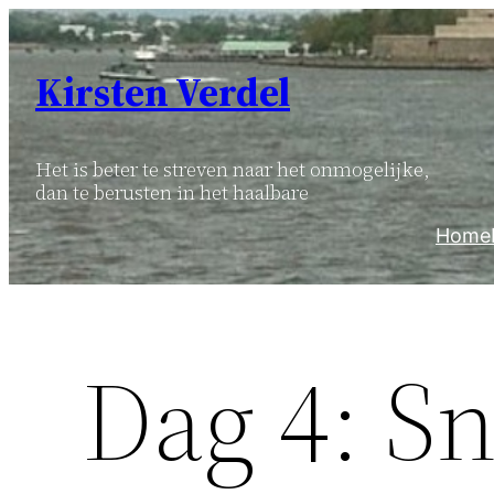
Ga
naar
Kirsten Verdel
de
inhoud
Het is beter te streven naar het onmogelijke,
dan te berusten in het haalbare
Home
Dag 4: S