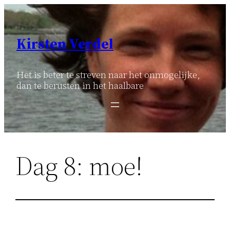
Ga
naar
de
Kirsten Verdel
inhoud
Het is beter te streven naar het onmogelijke,
dan te berusten in het haalbare
Dag 8: moe!