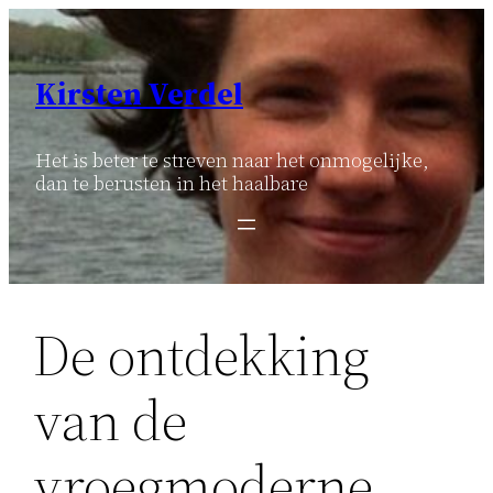
Ga
naar
de
Kirsten Verdel
inhoud
Het is beter te streven naar het onmogelijke,
dan te berusten in het haalbare
De ontdekking
van de
vroegmoderne