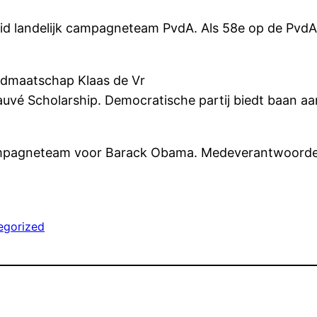
Lid landelijk campagneteam PvdA. Als 58e op de PvdA
idmaatschap Klaas de Vr
auvé Scholarship. Democratische partij biedt baan aa
 campagneteam voor Barack Obama. Medeverantwoordel
egorized