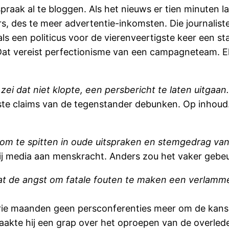
oespraak al te bloggen. Als het nieuws er tien minuten
rs, des te meer advertentie-inkomsten. Die journalis
 als een politicus voor de vierenveertigste keer een 
 Dat vereist perfectionisme van een campagneteam. E
i dat niet klopte, een persbericht te laten uitgaan
iste claims van de tegenstander debunken. Op inhoud. 
 om te spitten in oude uitspraken en stemgedrag van p
 bij media aan menskracht. Anders zou het vaker gebeu
dat de angst om fatale fouten te maken een verlammend
 drie maanden geen persconferenties meer om de kans
aakte hij een grap over het oproepen van de overle