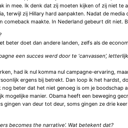
ak in mee. Ik denk dat zij moeten kijken of zij niet t
, terwijl zij Hillary hard aanpakten. Nadat de media 
en comeback maakte. In Nederland gebeurt dit niet. B
?
het beter doet dan andere landen, zelfs als de econom
gne een succes werd door te ‘canvassen’, letterlij
ken, had ik nul komma nul campagne-ervaring, maar ik
oonlijk ergens bij betrekt. Dan loop ik het hardst, d
nog beter dat het niet genoeg is om je boodschap all
ijk mogelijke manier. Obama heeft een beweging ge
ingen van deur tot deur, soms gingen ze drie keer bi
pers becomes the narrative’. Wat betekent dat?