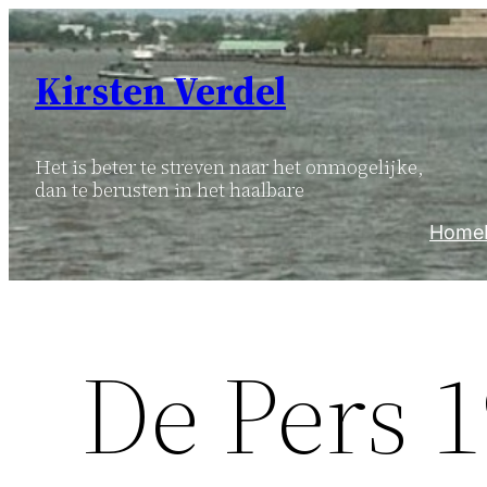
Ga
naar
Kirsten Verdel
de
inhoud
Het is beter te streven naar het onmogelijke,
dan te berusten in het haalbare
Home
De Pers 1