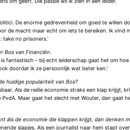
ens om geeft. Die passie wil ik zien in een leider.’
e politici. De enorme gedrevenheid om goed te willen 
 voor de macht maar echt om iets te bereiken. Ik vind
: take no prisoners.’
er Bos van Financiën.
 fantastisch – bij echt leiderschap gaat het om hoe j
ok doordat ik ze persoonlijk wat beter ken.’
de huidige populariteit van Bos?
tsbaar. Als de reële economie straks een klap krijgt, k
PvdA. Maar gaat het slecht met Wouter, dan gaat het
ant áls de economie die klappen krijgt, dan denken
ende slapjes. Als een journalist naar hem stapt over d