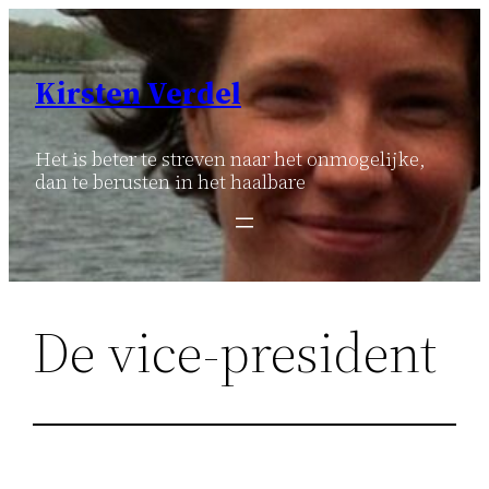
Ga
naar
de
Kirsten Verdel
inhoud
Het is beter te streven naar het onmogelijke,
dan te berusten in het haalbare
De vice-president